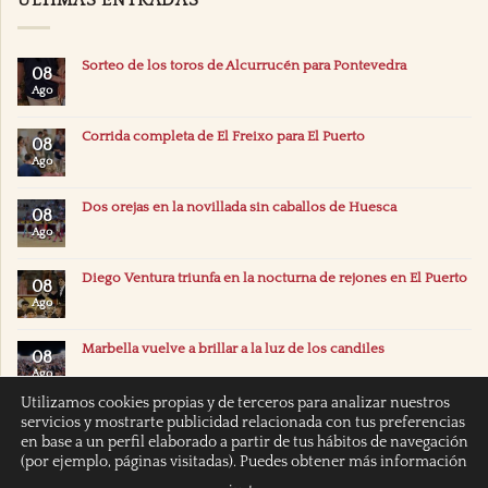
Sorteo de los toros de Alcurrucén para Pontevedra
08
Ago
Corrida completa de El Freixo para El Puerto
08
Ago
Dos orejas en la novillada sin caballos de Huesca
08
Ago
Diego Ventura triunfa en la nocturna de rejones en El Puerto
08
Ago
Marbella vuelve a brillar a la luz de los candiles
08
Ago
Utilizamos cookies propias y de terceros para analizar nuestros
servicios y mostrarte publicidad relacionada con tus preferencias
en base a un perfil elaborado a partir de tus hábitos de navegación
(por ejemplo, páginas visitadas). Puedes obtener más información