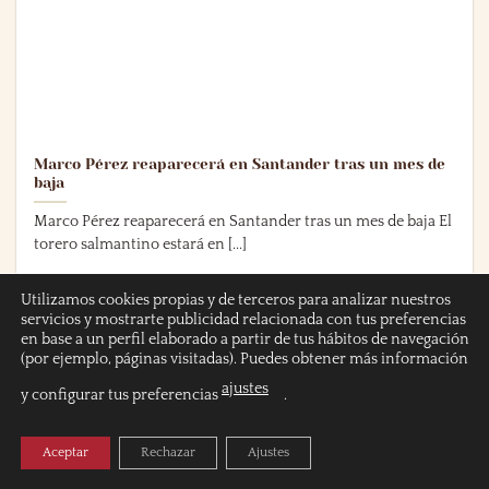
Marco Pérez reaparecerá en Santander tras un mes de
baja
Marco Pérez reaparecerá en Santander tras un mes de baja El
torero salmantino estará en [...]
Utilizamos cookies propias y de terceros para analizar nuestros
servicios y mostrarte publicidad relacionada con tus preferencias
en base a un perfil elaborado a partir de tus hábitos de navegación
23
(por ejemplo, páginas visitadas). Puedes obtener más información
Jul
ajustes
y configurar tus preferencias
.
Aceptar
Rechazar
Ajustes