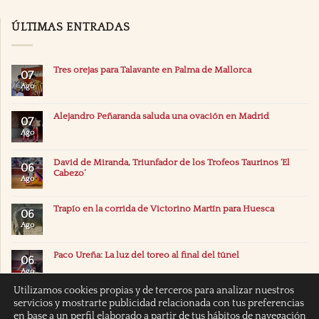
ÚLTIMAS ENTRADAS
Tres orejas para Talavante en Palma de Mallorca
07
Ago
Alejandro Peñaranda saluda una ovación en Madrid
07
Ago
David de Miranda, Triunfador de los Trofeos Taurinos ‘El
06
Cabezo’
Ago
Trapío en la corrida de Victorino Martín para Huesca
06
Ago
Paco Ureña: La luz del toreo al final del túnel
06
Ago
Utilizamos cookies propias y de terceros para analizar nuestros
servicios y mostrarte publicidad relacionada con tus preferencias
en base a un perfil elaborado a partir de tus hábitos de navegación