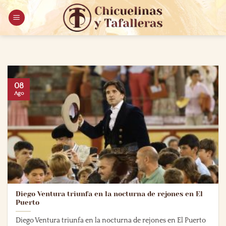
Saltar
al
contenido
08
Ago
Diego Ventura triunfa en la nocturna de rejones en El
Puerto
Diego Ventura triunfa en la nocturna de rejones en El Puerto