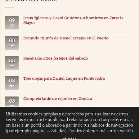
Jesús Yglesias y David Gutiérrez, a hombros en Zarza la
09
Mayor
Ago
Rotundo triunfo de Daniel Crespo en El Puerto
08
Ago
Reseña de otros festejos del sábado
08
Ago
Tres orejas para Daniel Luque en Pontevedra
08
Ago
Completa tarde de rejoneo en Ondara
08
Ago
Utilizamos cookies propias y de terceros para analizar nuestros
servicios y mostrarte publicidad relacionada con tus preferencias
en base a un perfil elaborado a partir de tus hábitos de navegación
(por ejemplo, páginas visitadas). Puedes obtener más información