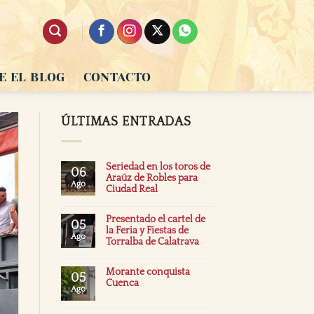
E EL BLOG
CONTACTO
ÚLTIMAS ENTRADAS
Seriedad en los toros de
06
Araúz de Robles para
Ago
Ciudad Real
Presentado el cartel de
05
la Feria y Fiestas de
Ago
Torralba de Calatrava
Morante conquista
05
Cuenca
Ago