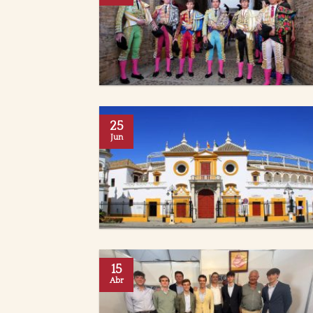
25
Jun
15
Abr