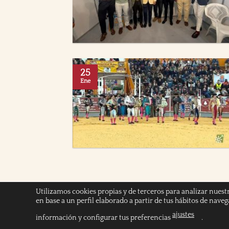
25
Ene
Utilizamos cookies propias y de terceros para analizar nuest
en base a un perfil elaborado a partir de tus hábitos de nave
INICIO
POLÍTICA DE COOKIES
POLITICA DE
ajustes
información y configurar tus preferencias
.
Copyright 2026 ©
Chicuelinas y Tafalleras