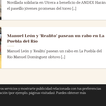
Novillada solidaria en Utrera a beneficio de ANDEX Harán
el paseíllo jóvenes promesas del toreo [...]
Manuel León y ‘Realito’ pasean un rabo en La
Puebla del Río
Manuel León y ‘Realito’ pasean un rabo en La Puebla del
Río Manuel Domínguez obtuvo [...]
ros servicios y mostrarte publicidad relacionada con tus preferencias
gación (por ejemplo, páginas visitadas). Puedes obtener más
 PRIVACIDAD
AVISO LEGAL