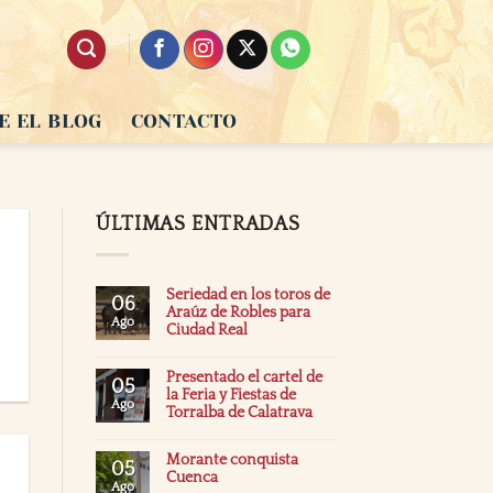
E EL BLOG
CONTACTO
ÚLTIMAS ENTRADAS
Seriedad en los toros de
06
Araúz de Robles para
Ago
Ciudad Real
Presentado el cartel de
05
la Feria y Fiestas de
Ago
Torralba de Calatrava
Morante conquista
05
Cuenca
Ago