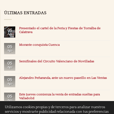
ÚLTIMAS ENTRADAS
Presentado el cartel de la Feria y Fiestas de Torralba de
05
Calatrava
Ago
Morante conquista Cuenca
05
Ago
Semifinales del Circuito Valenciano de Novilladas
05
Ago
Alejandro Peñaranda, ante un nuevo paseíllo en Las Ventas
05
Ago
Este jueves comienza la venta de entradas sueltas para
05
Valladolid
Ago
Utilizamos cookies propias y de terceros para analizar nuestros
servicios y mostrarte publicidad relacionada con tus preferencias