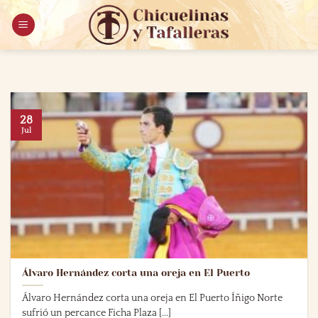
Saltar
al
contenido
28
Jul
Álvaro Hernández corta una oreja en El Puerto
Álvaro Hernández corta una oreja en El Puerto Íñigo Norte
sufrió un percance Ficha Plaza [...]