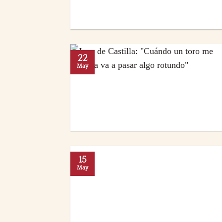
22
May
15
May