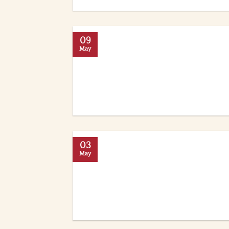
09
May
03
May