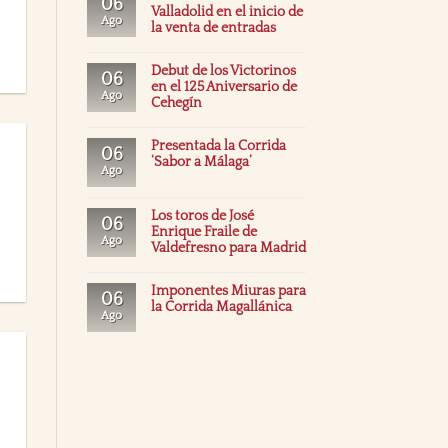
06
Valladolid en el inicio de
Ago
la venta de entradas
Debut de los Victorinos
06
en el 125 Aniversario de
Ago
Cehegín
Presentada la Corrida
06
‘Sabor a Málaga’
Ago
Los toros de José
06
Enrique Fraile de
Ago
Valdefresno para Madrid
Imponentes Miuras para
06
la Corrida Magallánica
Ago