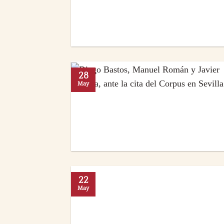
28
May
22
May