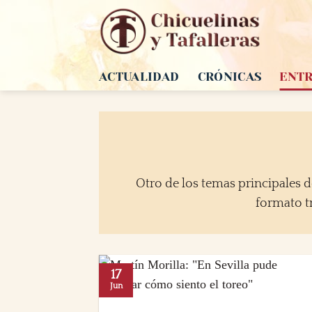
Saltar
al
contenido
ACTUALIDAD
CRÓNICAS
ENTR
Otro de los temas principales de
formato t
17
Jun