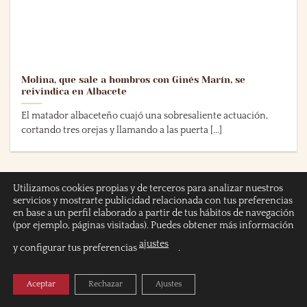
Molina, que sale a hombros con Ginés Marín, se
reivindica en Albacete
El matador albaceteño cuajó una sobresaliente actuación,
cortando tres orejas y llamando a las puerta [...]
Utilizamos cookies propias y de terceros para analizar nuestros
16
servicios y mostrarte publicidad relacionada con tus preferencias
Sep
en base a un perfil elaborado a partir de tus hábitos de navegación
(por ejemplo, páginas visitadas). Puedes obtener más información
ajustes
y configurar tus preferencias
.
Aceptar
Rechazar
Ajustes